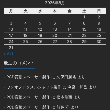
2026年8月
月
火
水
木
金
土
日
1
2
3
4
5
6
7
8
9
10
11
12
13
14
15
16
17
18
19
20
21
22
23
24
25
26
27
28
29
30
31
« 5月
最近のコメント
PCD変換スペーサー製作
に
久保田勝裕
より
ワンオフアクスルシャフト製作
に
今宮 和己
より
PCD変換スペーサー製作
に
松本修而
より
PCD変換スペーサー製作
に
前鼻 守
より