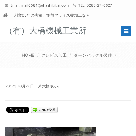
Email:
mail0084@ohashikikai.com
TEL: 0285-27-0627
創業65年の実績、旋盤フライス盤加工なら
（有）大橋機械工業所
Togg
navig
HOME
クレビス加工
ターンバックル製作
2017年10月24日
大橋キカイ