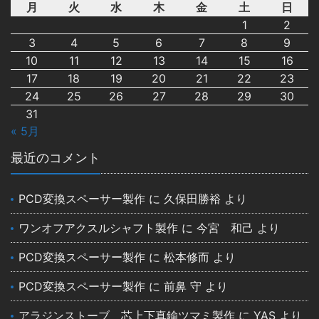
月
火
水
木
金
土
日
1
2
3
4
5
6
7
8
9
10
11
12
13
14
15
16
17
18
19
20
21
22
23
24
25
26
27
28
29
30
31
« 5月
最近のコメント
PCD変換スペーサー製作
に
久保田勝裕
より
ワンオフアクスルシャフト製作
に
今宮 和己
より
PCD変換スペーサー製作
に
松本修而
より
PCD変換スペーサー製作
に
前鼻 守
より
アラジンストーブ 芯上下真鍮ツマミ製作
に
YAS
より