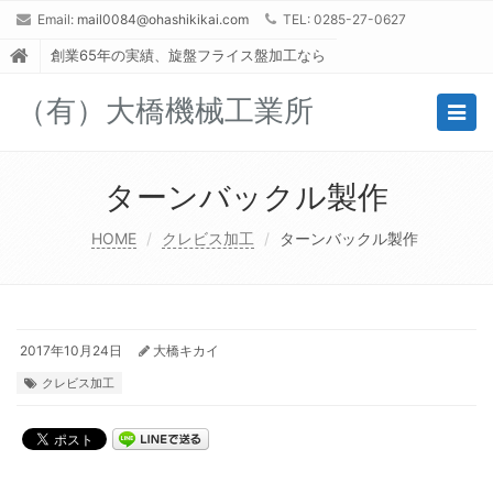
Email:
mail0084@ohashikikai.com
TEL: 0285-27-0627
創業65年の実績、旋盤フライス盤加工なら
（有）大橋機械工業所
Togg
navig
ターンバックル製作
HOME
クレビス加工
ターンバックル製作
2017年10月24日
大橋キカイ
クレビス加工