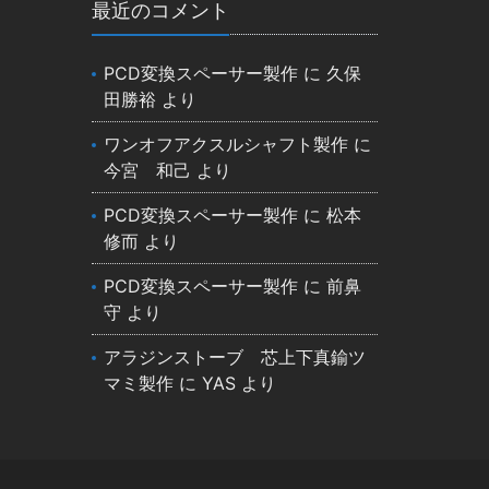
最近のコメント
PCD変換スペーサー製作
に
久保
田勝裕
より
ワンオフアクスルシャフト製作
に
今宮 和己
より
PCD変換スペーサー製作
に
松本
修而
より
PCD変換スペーサー製作
に
前鼻
守
より
アラジンストーブ 芯上下真鍮ツ
マミ製作
に
YAS
より