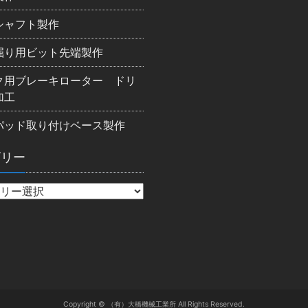
シャフト製作
掘り用ビット先端製作
ク用ブレーキローター ドリ
加工
パッド取り付けベース製作
ゴリー
Copyright © （有）大橋機械工業所 All Rights Reserved.