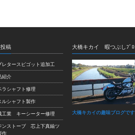
の投稿
大橋キカイ 暇つぶしﾌﾞﾛ
ブレタースピゴット追加工
品紹介
ペラシャフト修理
スルシャフト製作
大橋キカイの趣味ブログです
械工業 キーシーター修理
ジンストーブ 芯上下真鍮ツ
製作