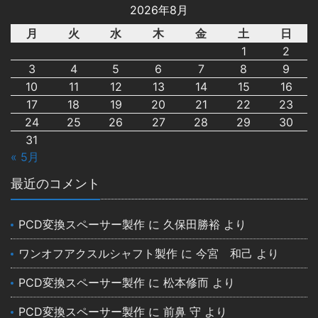
2026年8月
月
火
水
木
金
土
日
1
2
3
4
5
6
7
8
9
10
11
12
13
14
15
16
17
18
19
20
21
22
23
24
25
26
27
28
29
30
31
« 5月
最近のコメント
PCD変換スペーサー製作
に
久保田勝裕
より
ワンオフアクスルシャフト製作
に
今宮 和己
より
PCD変換スペーサー製作
に
松本修而
より
PCD変換スペーサー製作
に
前鼻 守
より