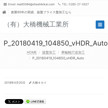
Email:
mail0084@ohashikikai.com
TEL: 0285-27-0627
創業65年の実績、旋盤フライス盤加工なら
（有）大橋機械工業所
Togg
navig
P_20180419_104850_vHDR_Auto
HOME
旋盤加工
車輪軸穴追加工
P_20180419_104850_vHDR_Auto
2018年4月20日
大橋キカイ