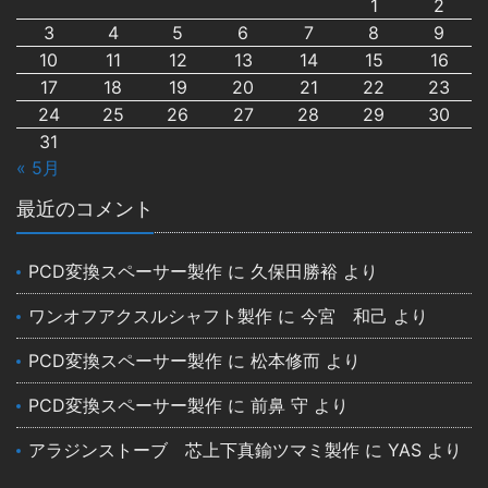
1
2
3
4
5
6
7
8
9
10
11
12
13
14
15
16
17
18
19
20
21
22
23
24
25
26
27
28
29
30
31
« 5月
最近のコメント
PCD変換スペーサー製作
に
久保田勝裕
より
ワンオフアクスルシャフト製作
に
今宮 和己
より
PCD変換スペーサー製作
に
松本修而
より
PCD変換スペーサー製作
に
前鼻 守
より
アラジンストーブ 芯上下真鍮ツマミ製作
に
YAS
より