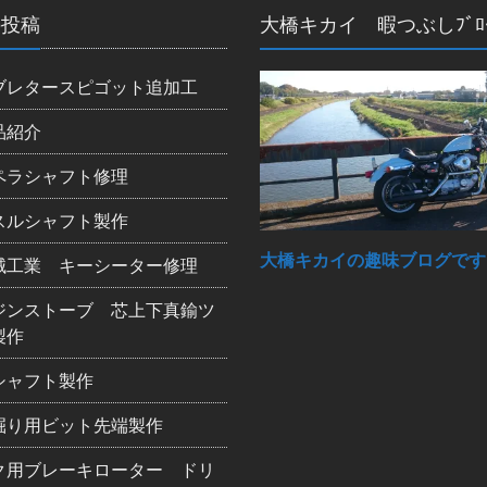
の投稿
大橋キカイ 暇つぶしﾌﾞﾛ
ブレタースピゴット追加工
品紹介
ペラシャフト修理
スルシャフト製作
大橋キカイの趣味ブログです
械工業 キーシーター修理
ジンストーブ 芯上下真鍮ツ
製作
シャフト製作
掘り用ビット先端製作
ク用ブレーキローター ドリ