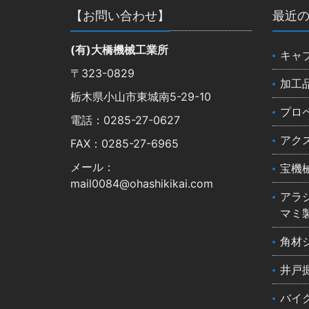
【お問い合わせ】
最近
(有)大橋機械工業所
キャ
〒323-0829
加工
栃木県小山市東城南5-29-10
プロ
電話：0285-27-0627
アク
FAX：0285-27-6965
メール：
宝機
mail0084@ohashikikai.com
アラ
マミ
角材
井戸
バイ