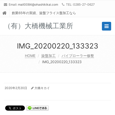
Email:
mail0084@ohashikikai.com
TEL: 0285-27-0627
創業65年の実績、旋盤フライス盤加工なら
（有）大橋機械工業所
Togg
navig
IMG_20200220_133323
HOME
旋盤加工
パイプローラー修整
IMG_20200220_133323
2020年2月20日
大橋キカイ