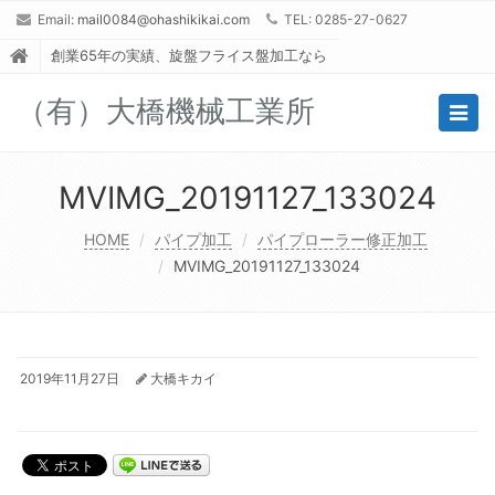
Email:
mail0084@ohashikikai.com
TEL: 0285-27-0627
創業65年の実績、旋盤フライス盤加工なら
（有）大橋機械工業所
Togg
navig
MVIMG_20191127_133024
HOME
パイプ加工
パイプローラー修正加工
MVIMG_20191127_133024
2019年11月27日
大橋キカイ