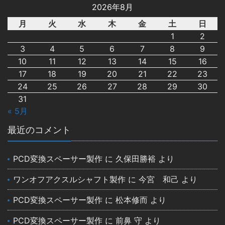
2026年8月
月
火
水
木
金
土
日
1
2
3
4
5
6
7
8
9
10
11
12
13
14
15
16
17
18
19
20
21
22
23
24
25
26
27
28
29
30
31
« 5月
最近のコメント
PCD変換スペーサー製作
に
久保田勝裕
より
ワンオフアクスルシャフト製作
に
今宮 和己
より
PCD変換スペーサー製作
に
松本修而
より
PCD変換スペーサー製作
に
前鼻 守
より