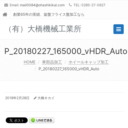
Email:
mail0084@ohashikikai.com
TEL: 0285-27-0627
創業65年の実績、旋盤フライス盤加工なら
（有）大橋機械工業所
Togg
navig
P_20180227_165000_vHDR_Auto
HOME
車部品加工
ホイールキャップ加工
P_20180227_165000_vHDR_Auto
2018年2月28日
大橋キカイ