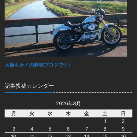
大橋キカイの趣味ブログです♪
記事投稿カレンダー
2026年8月
月
火
水
木
金
土
日
1
2
3
4
5
6
7
8
9
10
11
12
13
14
15
16