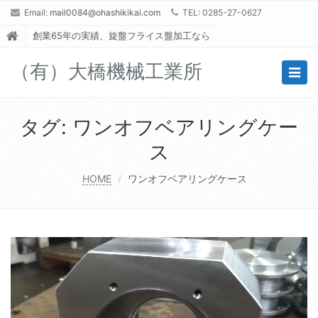
Email:
mail0084@ohashikikai.com
TEL: 0285-27-0627
創業65年の実績、旋盤フライス盤加工なら
（有）大橋機械工業所
Togg
navig
タグ:
ワンオフベアリングケー
ス
HOME
ワンオフベアリングケース