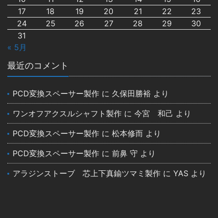
17
18
19
20
21
22
23
24
25
26
27
28
29
30
31
« 5月
最近のコメント
PCD変換スペーサー製作
に
久保田勝裕
より
ワンオフアクスルシャフト製作
に
今宮 和己
より
PCD変換スペーサー製作
に
松本修而
より
PCD変換スペーサー製作
に
前鼻 守
より
アラジンストーブ 芯上下真鍮ツマミ製作
に
YAS
より