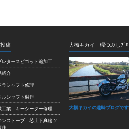
の投稿
大橋キカイ 暇つぶしﾌﾞﾛ
ブレタースピゴット追加工
品紹介
ペラシャフト修理
スルシャフト製作
大橋キカイの趣味ブログです
械工業 キーシーター修理
ジンストーブ 芯上下真鍮ツ
製作