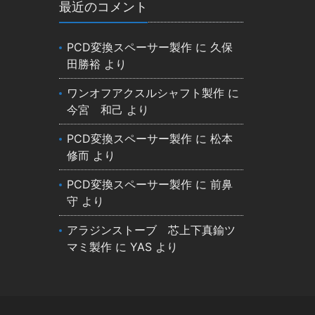
最近のコメント
PCD変換スペーサー製作
に
久保
田勝裕
より
ワンオフアクスルシャフト製作
に
今宮 和己
より
PCD変換スペーサー製作
に
松本
修而
より
PCD変換スペーサー製作
に
前鼻
守
より
アラジンストーブ 芯上下真鍮ツ
マミ製作
に
YAS
より