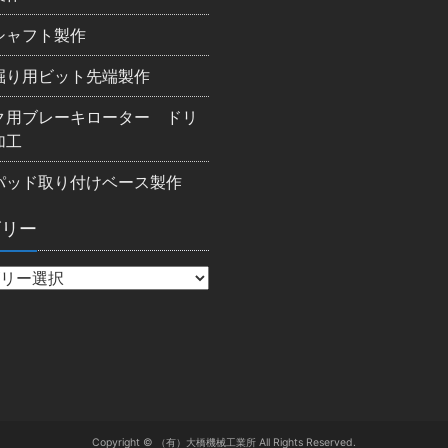
シャフト製作
掘り用ビット先端製作
ク用ブレーキローター ドリ
加工
パッド取り付けベース製作
ゴリー
Copyright © （有）大橋機械工業所 All Rights Reserved.