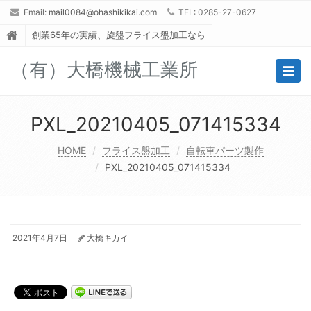
Email:
mail0084@ohashikikai.com
TEL: 0285-27-0627
創業65年の実績、旋盤フライス盤加工なら
（有）大橋機械工業所
Togg
navig
PXL_20210405_071415334
HOME
フライス盤加工
自転車パーツ製作
PXL_20210405_071415334
2021年4月7日
大橋キカイ