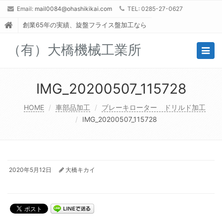
Email:
mail0084@ohashikikai.com
TEL: 0285-27-0627
創業65年の実績、旋盤フライス盤加工なら
（有）大橋機械工業所
Togg
navig
IMG_20200507_115728
HOME
車部品加工
ブレーキローター ドリルド加工
IMG_20200507_115728
2020年5月12日
大橋キカイ