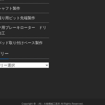
シャフト製作
掘り用ビット先端製作
ク用ブレーキローター ドリ
加工
パッド取り付けベース製作
ゴリー
Copyright © （有）大橋機械工業所 All Rights Reserved.