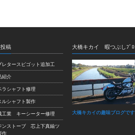
の投稿
大橋キカイ 暇つぶしﾌﾞﾛ
ブレタースピゴット追加工
品紹介
ペラシャフト修理
スルシャフト製作
大橋キカイの趣味ブログです
械工業 キーシーター修理
ジンストーブ 芯上下真鍮ツ
製作