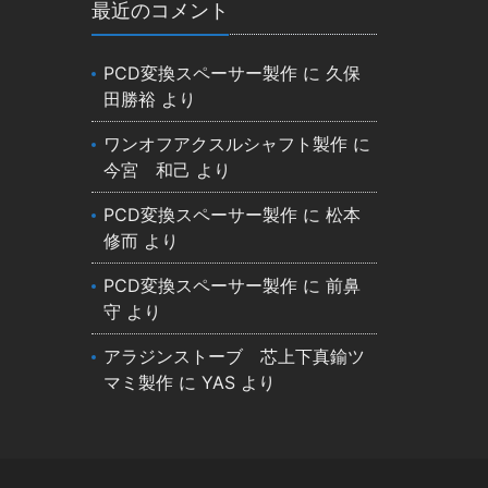
最近のコメント
PCD変換スペーサー製作
に
久保
田勝裕
より
ワンオフアクスルシャフト製作
に
今宮 和己
より
PCD変換スペーサー製作
に
松本
修而
より
PCD変換スペーサー製作
に
前鼻
守
より
アラジンストーブ 芯上下真鍮ツ
マミ製作
に
YAS
より