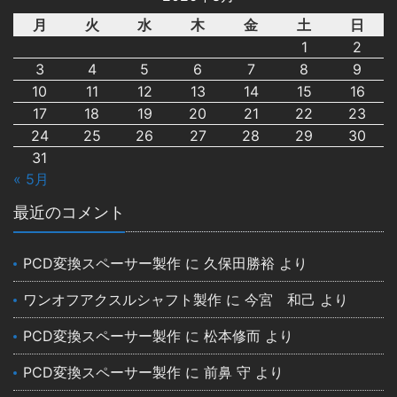
月
火
水
木
金
土
日
1
2
3
4
5
6
7
8
9
10
11
12
13
14
15
16
17
18
19
20
21
22
23
24
25
26
27
28
29
30
31
« 5月
最近のコメント
PCD変換スペーサー製作
に
久保田勝裕
より
ワンオフアクスルシャフト製作
に
今宮 和己
より
PCD変換スペーサー製作
に
松本修而
より
PCD変換スペーサー製作
に
前鼻 守
より