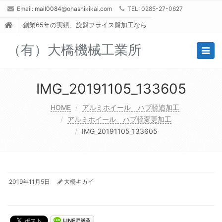
Email:
mail0084@ohashikikai.com
TEL: 0285-27-0627
創業65年の実績、旋盤フライス盤加工なら
（有）大橋機械工業所
Togg
navig
IMG_20191105_133605
HOME
アルミホイール ハブ径追加工
アルミホイール ハブ径変更加工
IMG_20191105_133605
2019年11月5日
大橋キカイ