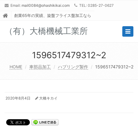
Email:
mail0084@ohashikikai.com
TEL: 0285-27-0627
創業65年の実績、旋盤フライス盤加工なら
（有）大橋機械工業所
Togg
navig
1596517479312~2
HOME
車部品加工
ハブリング製作
1596517479312~2
2020年8月4日
大橋キカイ