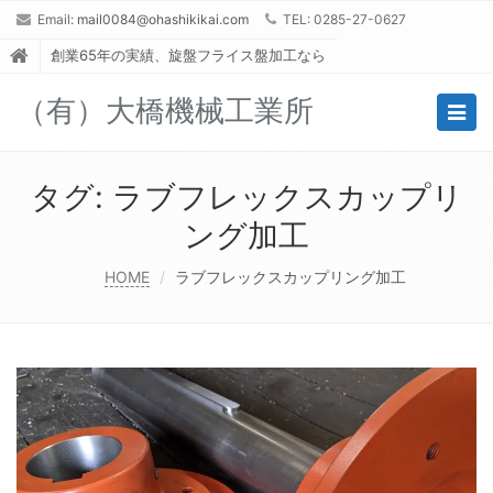
Email:
mail0084@ohashikikai.com
TEL: 0285-27-0627
創業65年の実績、旋盤フライス盤加工なら
（有）大橋機械工業所
Togg
navig
タグ:
ラブフレックスカップリ
ング加工
HOME
ラブフレックスカップリング加工